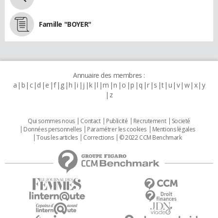
Famille "BOYER"
Annuaire des membres :
a
b
c
d
e
f
g
h
i
j
k
l
m
n
o
p
q
r
s
t
u
v
w
x
y
z
Qui sommes nous
Contact
Publicité
Recrutement
Societé
Données personnelles
Paramétrer les cookies
Mentions légales
Tous les articles
Corrections
© 2022 CCM Benchmark