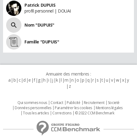
Patrick DUPUIS
profil personnel | DOUAI
Nom "DUPUIS"
Famille "DUPUIS"
Annuaire des membres :
a
b
c
d
e
f
g
h
i
j
k
l
m
n
o
p
q
r
s
t
u
v
w
x
y
z
Qui sommes nous
Contact
Publicité
Recrutement
Societé
Données personnelles
Paramétrer les cookies
Mentions légales
Tous les articles
Corrections
© 2022 CCM Benchmark