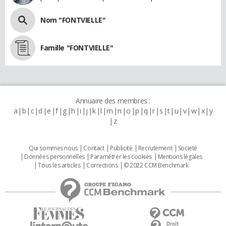
Nom "FONTVIELLE"
Famille "FONTVIELLE"
Annuaire des membres :
a
b
c
d
e
f
g
h
i
j
k
l
m
n
o
p
q
r
s
t
u
v
w
x
y
z
Qui sommes nous
Contact
Publicité
Recrutement
Societé
Données personnelles
Paramétrer les cookies
Mentions légales
Tous les articles
Corrections
© 2022 CCM Benchmark