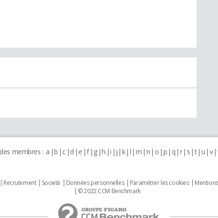
 des membres :
a
b
c
d
e
f
g
h
i
j
k
l
m
n
o
p
q
r
s
t
u
v
Recrutement
Societé
Données personnelles
Paramétrer les cookies
Mentions
© 2022 CCM Benchmark