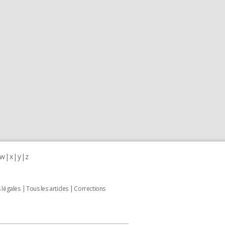
w
x
y
z
 légales
Tous les articles
Corrections