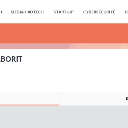
H
MEDIA / ADTECH
START-UP
CYBERSÉCURITÉ
R
BIG
CAR
FI
IND
E-R
IOT
MA
PA
QU
RET
SE
SM
WE
MA
LIV
GUI
GUI
GUI
GUI
GUI
GU
GUI
BUD
PRI
DIC
DIC
DIC
DI
DI
DIC
ABORIT