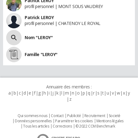
Patrick LEROY
profil personnel | MONT SOUS VAUDREY
Patrick LEROY
profil personnel | CHATENOY LE ROYAL
Nom "LEROY"
Famille "LEROY"
Annuaire des membres :
a
b
c
d
e
f
g
h
i
j
k
l
m
n
o
p
q
r
s
t
u
v
w
x
y
z
Qui sommes nous
Contact
Publicité
Recrutement
Societé
Données personnelles
Paramétrer les cookies
Mentions légales
Tous les articles
Corrections
© 2022 CCM Benchmark