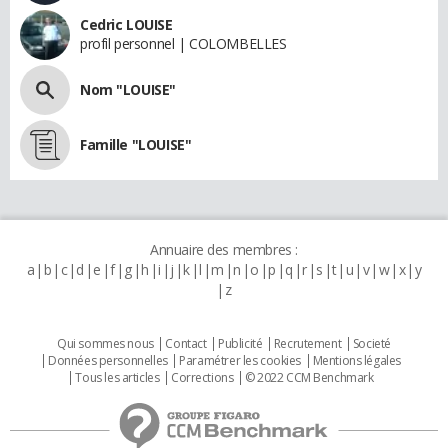
Cedric LOUISE
profil personnel | COLOMBELLES
Nom "LOUISE"
Famille "LOUISE"
Annuaire des membres :
a
b
c
d
e
f
g
h
i
j
k
l
m
n
o
p
q
r
s
t
u
v
w
x
y
z
Qui sommes nous
Contact
Publicité
Recrutement
Societé
Données personnelles
Paramétrer les cookies
Mentions légales
Tous les articles
Corrections
© 2022 CCM Benchmark