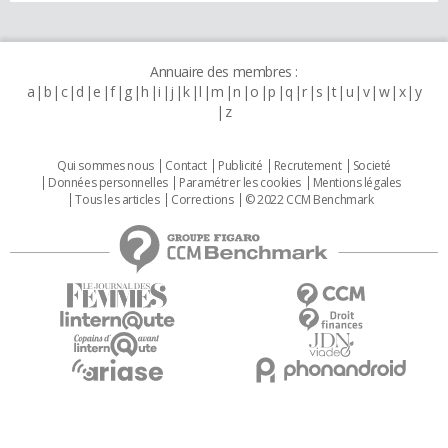
Annuaire des membres :
a
b
c
d
e
f
g
h
i
j
k
l
m
n
o
p
q
r
s
t
u
v
w
x
y
z
Qui sommes nous
Contact
Publicité
Recrutement
Societé
Données personnelles
Paramétrer les cookies
Mentions légales
Tous les articles
Corrections
© 2022 CCM Benchmark