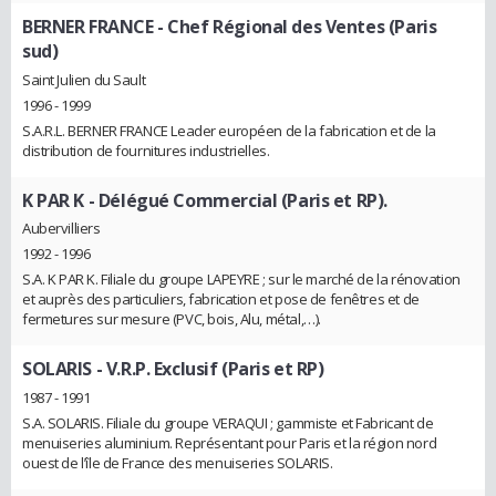
BERNER FRANCE
- Chef Régional des Ventes (Paris
sud)
Saint Julien du Sault
1996 - 1999
S.A.R.L. BERNER FRANCE Leader européen de la fabrication et de la
distribution de fournitures industrielles.
K PAR K
- Délégué Commercial (Paris et RP).
Aubervilliers
1992 - 1996
S.A. K PAR K. Filiale du groupe LAPEYRE ; sur le marché de la rénovation
et auprès des particuliers, fabrication et pose de fenêtres et de
fermetures sur mesure (PVC, bois, Alu, métal,…).
SOLARIS
- V.R.P. Exclusif (Paris et RP)
1987 - 1991
S.A. SOLARIS. Filiale du groupe VERAQUI ; gammiste et Fabricant de
menuiseries aluminium. Représentant pour Paris et la région nord
ouest de l’île de France des menuiseries SOLARIS.