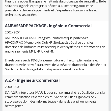
Financiers et des Banques remettants du processus de vente (B to B) de
solutions logiciels et progiciels dédiés aux Reporting XBRL et de
prestations de développements et d’expertises, fonctionnelles et
techniques, associées.
AMBASSADE PACKAGE
- Ingénieur Commercial
2002 - 2004
AMBASSADE PACKAGE, Intégrateur informatique partenaire
HP/COMPAQ (Membre du Club HP Stockage)spécialisé dans les
domaines de l’infrastructure technique des systèmes d’informations en
environnements MPE, HP-UX et NT.
En relation avec le PDG ; lancement d’une offre complémentaire et
d’une nouvelle activité au travers de la création d’une cellule dédiée aux
Solutions de « Storage Informatique » on line et near line.
A.2.P
- Ingénieur Commercial
2000 - 2002
S.A. A.2.P. Intégrateur (V.A.R) leader sur son marché ; spécialisée dans la
commercialisation et la mise en œuvre de solutions globales de «
stockage de données informatiques » dans des environnements
hétérogènes.