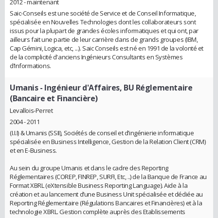
2012 - maintenant
Saic-Conseils est une société de Service et de Conseil Informatique,
spécialisée en Nouvelles Technologies dont les collaborateurs sont
issus pour la plupart de grandes écoles informatiques et qui ont, par
ailleurs fait une partie de leur carrière dans de grands groupes (IBM,
Cap Gémini, Logica, etc, ...). Saic Conseils est né en 1991 de la volonté et
de la complicité d'anciens Ingénieurs Consultants en Systèmes
d’Informations.
Umanis
- Ingénieur d'Affaires, BU Réglementaire
(Bancaire et Financière)
Levallois-Perret
2004 - 2011
(I.I.I) & Umanis (SSII), Sociétés de conseil et d’ingénierie informatique
spécialisée en Business Intelligence, Gestion de la Relation Client (CRM)
et en E-Business.
Au sein du groupe Umanis et dans le cadre des Reporting
Réglementaires (COREP, FINREP, SURFI, Etc, ..) de la Banque de France au
Format XBRL (eXtensible Business Reporting Language). Aide à la
création et au lancement d’une Business Unit spécialisée et dédiée au
Reporting Réglementaire (Régulations Bancaires et Financières) et à la
technologie XBRL. Gestion complète auprès des Etablissements