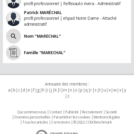
profil professionnel | Reflexauto rivera - Administratif
Patrick MARÉCHAL
profil professionnel | ehpad Notre Dame - Attaché
administratif
Nom "MARECHAL"
Famille "MARECHAL"
Annuaire des membres :
a
b
c
d
e
f
g
h
i
j
k
l
m
n
o
p
q
r
s
t
u
v
w
x
y
z
Qui sommes nous
Contact
Publicité
Recrutement
Societé
Données personnelles
Paramétrer les cookies
Mentions légales
Tous les articles
Corrections
© 2022 CCM Benchmark