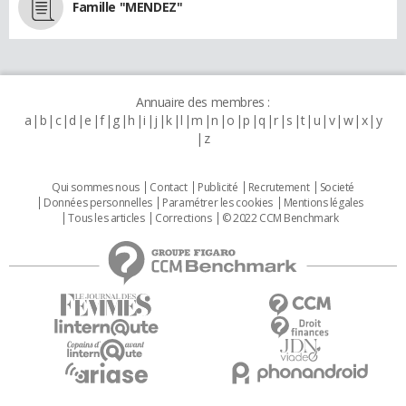
Famille "MENDEZ"
Annuaire des membres :
a
b
c
d
e
f
g
h
i
j
k
l
m
n
o
p
q
r
s
t
u
v
w
x
y
z
Qui sommes nous
Contact
Publicité
Recrutement
Societé
Données personnelles
Paramétrer les cookies
Mentions légales
Tous les articles
Corrections
© 2022 CCM Benchmark