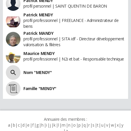
Patrick MENDY
profil personnel | SAINT QUENTIN DE BARON
Patrick MENDY
profil professionnel | FREELANCE - Administrateur de
biens
Patrick MANDY
profil professionnel | SITA idf - Directeur développement
valorisation & filières
Maurice MENDY
profil professionnel | N2i et bat - Responsable technique
Nom "MENDY"
Famille "MENDY"
Annuaire des membres :
a
b
c
d
e
f
g
h
i
j
k
l
m
n
o
p
q
r
s
t
u
v
w
x
y
z