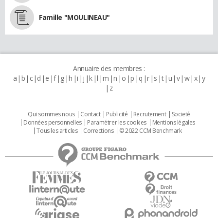
Famille "MOULINEAU"
Annuaire des membres :
a
b
c
d
e
f
g
h
i
j
k
l
m
n
o
p
q
r
s
t
u
v
w
x
y
z
Qui sommes nous
Contact
Publicité
Recrutement
Societé
Données personnelles
Paramétrer les cookies
Mentions légales
Tous les articles
Corrections
© 2022 CCM Benchmark