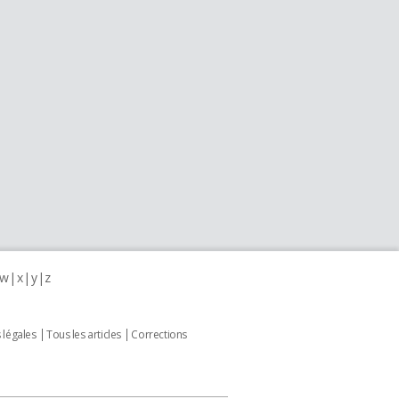
w
x
y
z
 légales
Tous les articles
Corrections