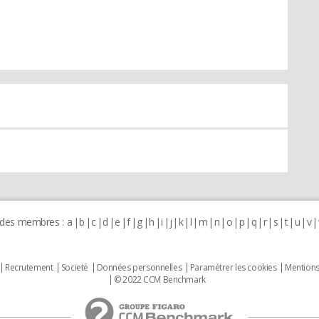
 des membres :
a
b
c
d
e
f
g
h
i
j
k
l
m
n
o
p
q
r
s
t
u
v
Recrutement
Societé
Données personnelles
Paramétrer les cookies
Mentions
© 2022 CCM Benchmark