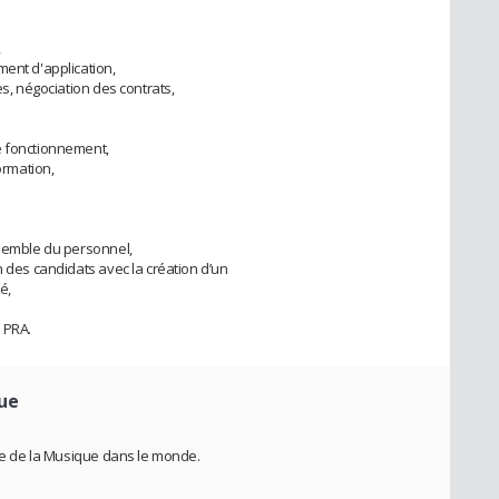
,
ment d'application,
es, négociation des contrats,
e fonctionnement,
ormation,
nsemble du personnel,
n des candidats avec la création d’un
é,
 PRA.
ue
ête de la Musique dans le monde.