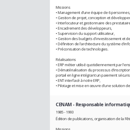
Missions
• Management d’une équipe de 6 personnes
• Gestion de projet, conception et développe
• Interlocuteur et gestionnaire des prestatair
• Encadrement des développeurs,
• Supervision du support utilisateur,
• Gestion des budgets d'investissement et d
• Définition de l’architecture du système d’inf
• Préconisation de technologies.
Réalisations
• ERP métier utilisé quotidiennement par l'e
• Dématérialisation du processus d’inscriptio
portail en ligne intégrant un paiement sécuris
• ENT interfacé à notre ERP,
• Pilotage et mise en œuvre d’une solution de
CENAM
- Responsable informatiq
1985 - 1993
Édition de publications, organisation de la F
Missions