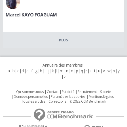
Marcel KAYO FOAGUAM
PLUS
Annuaire des membres :
a
b
c
d
e
f
g
h
i
j
k
l
m
n
o
p
q
r
s
t
u
v
w
x
y
z
Qui sommes nous
Contact
Publicité
Recrutement
Societé
Données personnelles
Paramétrer les cookies
Mentions légales
Tous les articles
Corrections
© 2022 CCM Benchmark