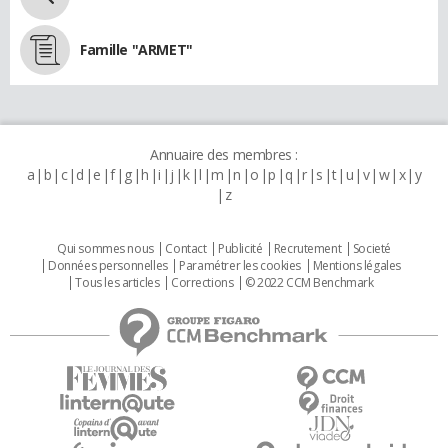
Famille "ARMET"
Annuaire des membres :
a
b
c
d
e
f
g
h
i
j
k
l
m
n
o
p
q
r
s
t
u
v
w
x
y
z
Qui sommes nous
Contact
Publicité
Recrutement
Societé
Données personnelles
Paramétrer les cookies
Mentions légales
Tous les articles
Corrections
© 2022 CCM Benchmark