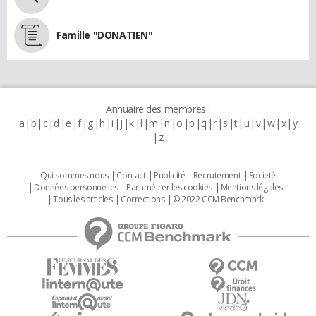
Famille "DONATIEN"
Annuaire des membres :
a
b
c
d
e
f
g
h
i
j
k
l
m
n
o
p
q
r
s
t
u
v
w
x
y
z
Qui sommes nous
Contact
Publicité
Recrutement
Societé
Données personnelles
Paramétrer les cookies
Mentions légales
Tous les articles
Corrections
© 2022 CCM Benchmark