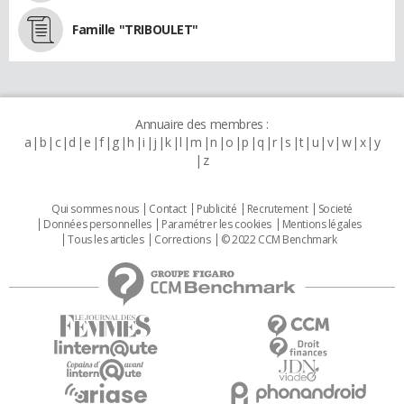
Famille "TRIBOULET"
Annuaire des membres :
a
b
c
d
e
f
g
h
i
j
k
l
m
n
o
p
q
r
s
t
u
v
w
x
y
z
Qui sommes nous
Contact
Publicité
Recrutement
Societé
Données personnelles
Paramétrer les cookies
Mentions légales
Tous les articles
Corrections
© 2022 CCM Benchmark