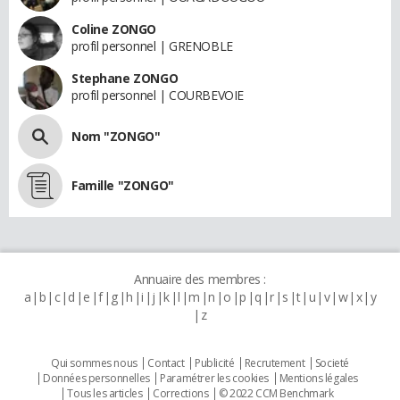
Coline ZONGO
profil personnel | GRENOBLE
Stephane ZONGO
profil personnel | COURBEVOIE
Nom "ZONGO"
Famille "ZONGO"
Annuaire des membres :
a
b
c
d
e
f
g
h
i
j
k
l
m
n
o
p
q
r
s
t
u
v
w
x
y
z
Qui sommes nous
Contact
Publicité
Recrutement
Societé
Données personnelles
Paramétrer les cookies
Mentions légales
Tous les articles
Corrections
© 2022 CCM Benchmark