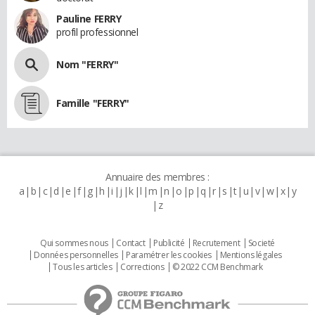
Pauline FERRY
profil professionnel
Nom "FERRY"
Famille "FERRY"
Annuaire des membres :
a
b
c
d
e
f
g
h
i
j
k
l
m
n
o
p
q
r
s
t
u
v
w
x
y
z
Qui sommes nous
Contact
Publicité
Recrutement
Societé
Données personnelles
Paramétrer les cookies
Mentions légales
Tous les articles
Corrections
© 2022 CCM Benchmark