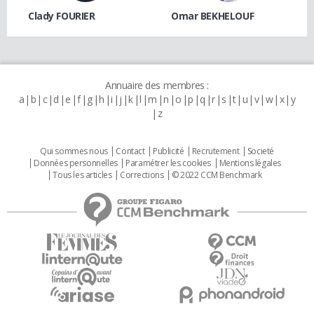
Clady FOURIER
Omar BEKHELOUF
Annuaire des membres :
a
b
c
d
e
f
g
h
i
j
k
l
m
n
o
p
q
r
s
t
u
v
w
x
y
z
Qui sommes nous
Contact
Publicité
Recrutement
Societé
Données personnelles
Paramétrer les cookies
Mentions légales
Tous les articles
Corrections
© 2022 CCM Benchmark