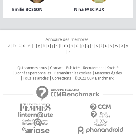
Emilie BOSSON
Nina FASCIAUX
Annuaire des membres :
a
b
c
d
e
f
g
h
i
j
k
l
m
n
o
p
q
r
s
t
u
v
w
x
y
z
Qui sommes nous
Contact
Publicité
Recrutement
Societé
Données personnelles
Paramétrer les cookies
Mentions légales
Tous les articles
Corrections
© 2022 CCM Benchmark