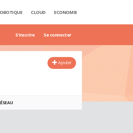
OBOTIQUE
CLOUD
ECONOMIE
 DATA
RIÈRE
NTECH
USTRIE
H
RTECH
TRIMOINE
ANTIQUE
AIL
O
ART CITY
B3
GAZINE
RES BLANCS
DE DE L'ENTREPRISE DIGITALE
DE DE L'IMMOBILIER
DE DE L'INTELLIGENCE ARTIFICIELLE
DE DES IMPÔTS
DE DES SALAIRES
IDE DU MANAGEMENT
DE DES FINANCES PERSONNELLES
GET DES VILLES
X IMMOBILIERS
TIONNAIRE COMPTABLE ET FISCAL
TIONNAIRE DE L'IOT
TIONNAIRE DU DROIT DES AFFAIRES
CTIONNAIRE DU MARKETING
CTIONNAIRE DU WEBMASTERING
TIONNAIRE ÉCONOMIQUE ET FINANCIER
S'inscrire
Se connecter
Ajouter
RÉSEAU