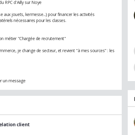
du RPC d'Ailly sur Noye
 aux jouets, kermesse...) pour financer les activités
ériels nécessaires pour les classes.
ion métier "Chargée de recrutement"
ommerce, je change de secteur, et revient "à mes sources" : les
er un message
elation client