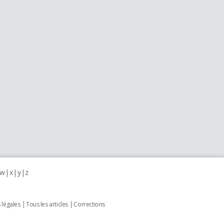
w
x
y
z
 légales
Tous les articles
Corrections