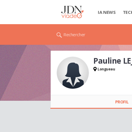
IA NEWS
TEC
Rechercher
Pauline L
Longueau
Pauline LEJEUNE
PROFIL