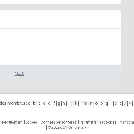
PLUS
 des membres :
a
b
c
d
e
f
g
h
i
j
k
l
m
n
o
p
q
r
s
t
u
v
Recrutement
Societé
Données personnelles
Paramétrer les cookies
Mentions
© 2022 CCM Benchmark