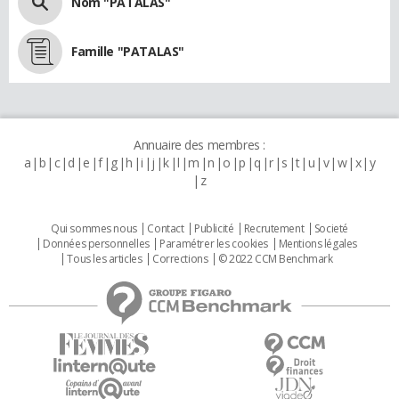
Nom "PATALAS"
Famille "PATALAS"
Annuaire des membres :
a
b
c
d
e
f
g
h
i
j
k
l
m
n
o
p
q
r
s
t
u
v
w
x
y
z
Qui sommes nous
Contact
Publicité
Recrutement
Societé
Données personnelles
Paramétrer les cookies
Mentions légales
Tous les articles
Corrections
© 2022 CCM Benchmark