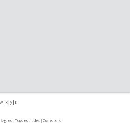
w
x
y
z
 légales
Tous les articles
Corrections