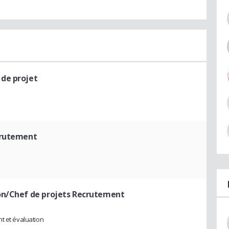
 de projet
crutement
on/Chef de projets Recrutement
t et évaluation