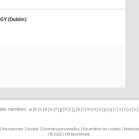
Y (Dublin)
 des membres :
a
b
c
d
e
f
g
h
i
j
k
l
m
n
o
p
q
r
s
t
u
v
Recrutement
Societé
Données personnelles
Paramétrer les cookies
Mentions
© 2022 CCM Benchmark