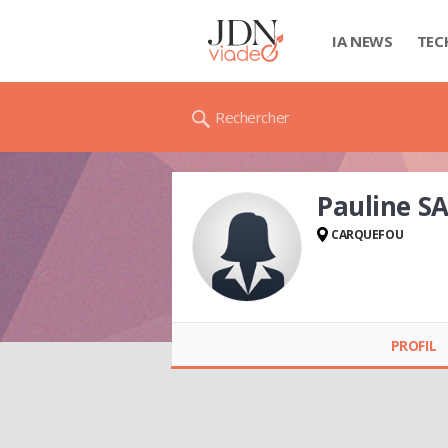
IA NEWS
TEC
Rechercher
Pauline 
CARQUEFOU
Pauline SAUVANET
PROFIL