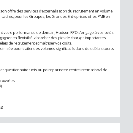
dson offre des services d’externalisation du recrutement en volume
 cadres, pour les Groupes, les Grandes Entreprises et les PME en
ont votre performance de demain, Hudson RPO s’engage à vos cotés
 gagner en flexibilité, absorber des pics de charges importantes,
délais de recrutement et maîtriser vos coûts.
isée pour traiter des volumes significatifs dans des délais courts
ts et questionnaires mis au point par notre centre international de
éprouvées
)
s)