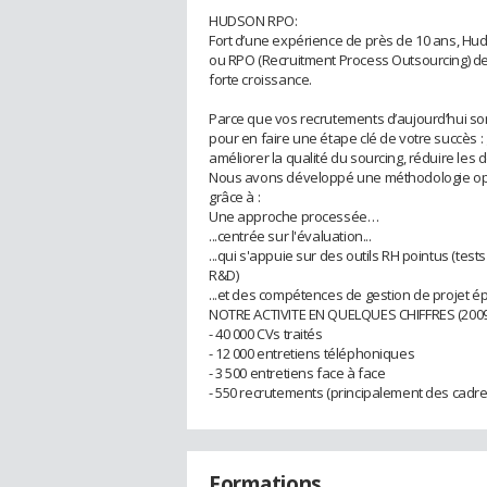
HUDSON RPO:
Fort d’une expérience de près de 10 ans, Hu
ou RPO (Recruitment Process Outsourcing) de
forte croissance.
Parce que vos recrutements d’aujourd’hui s
pour en faire une étape clé de votre succès :
améliorer la qualité du sourcing, réduire les 
Nous avons développé une méthodologie optim
grâce à :
Une approche processée…
...centrée sur l'évaluation...
...qui s'appuie sur des outils RH pointus (tes
R&D)
...et des compétences de gestion de projet 
NOTRE ACTIVITE EN QUELQUES CHIFFRES (2009
- 40 000 CVs traités
- 12 000 entretiens téléphoniques
- 3 500 entretiens face à face
- 550 recrutements (principalement des cadre
Formations