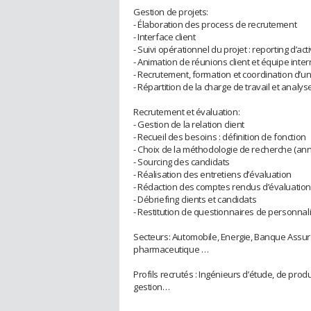
Gestion de projets:
- Élaboration des process de recrutement
- Interface client
- Suivi opérationnel du projet : reporting d’acti
- Animation de réunions client et équipe inte
- Recrutement, formation et coordination d’u
- Répartition de la charge de travail et analys
Recrutement et évaluation:
- Gestion de la relation client
- Recueil des besoins : définition de fonction
- Choix de la méthodologie de recherche (an
- Sourcing des candidats
- Réalisation des entretiens d’évaluation
- Rédaction des comptes rendus d’évaluation
- Débriefing clients et candidats
- Restitution de questionnaires de personnali
Secteurs: Automobile, Energie, Banque Assura
pharmaceutique …
Profils recrutés : Ingénieurs d’étude, de pro
gestion…