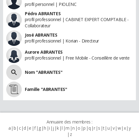
profil personnel | PIOLENC
Pédro ABRANTES
profil professionnel | CABINET EXPERT COMPTABLE -
Collaborateur
José ABRANTES
profil professionnel | Korian - Directeur
Aurore ABRANTES
profil professionnel | Free Mobile - Conseillère de vente
Nom "ABRANTES"
Famille "ABRANTES"
Annuaire des membres :
a
b
c
d
e
f
g
h
i
j
k
l
m
n
o
p
q
r
s
t
u
v
w
x
y
z