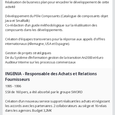
Réalisation de business plan pour encadrer le développement de cette
activité
Développement du Pôle Composants (Catalogue de composants objet
Java et Smalltalk)
Co-rédaction d’un guide méthodologique sur la réutilisation des
composants dans les développements.
Création d'équipes transverses pour la réponse aux appels d'offres
internationaux (Allemagne, USA et Espagne).
Gestion de projets stratégiques
Dir du Système d’Information gestion de la transition An2000 et €uro
Auditeur Interne sur les processus commerciaux
INGENIA
- Responsable des Achats et Relations
Fournisseurs
1995 - 1996
SSII de 160 pers, a été absorbé par le groupe SWORD
Création d’un nouveau service support réalisant les achats et négociant
les accords avec les partenaires. 2 collaborateurs au siège et 16 relais
dans les agences. Budget 3,2M€