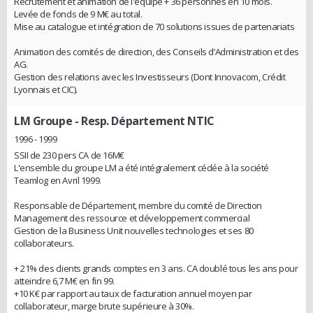
Recrutement et animation de l'équipe + 36 personnes en 10 mois.
Levée de fonds de 9 M€ au total.
Mise au catalogue et intégration de 70 solutions issues de partenariats
Animation des comités de direction, des Conseils d’Administration et des
AG.
Gestion des relations avec les Investisseurs (Dont Innovacom, Crédit
Lyonnais et CIC).
LM Groupe
- Resp. Département NTIC
1996 - 1999
SSII de 230 pers CA de 16M€
L'ensemble du groupe LM a été intégralement cédée à la société
Teamlog en Avril 1999.
Responsable de Département, membre du comité de Direction
Management des ressource et développement commercial
Gestion de la Business Unit nouvelles technologies et ses 80
collaborateurs.
+ 21% des clients grands comptes en 3 ans. CA doublé tous les ans pour
atteindre 6,7 M€ en fin 99.
+10 K€ par rapport au taux de facturation annuel moyen par
collaborateur, marge brute supérieure à 30%.