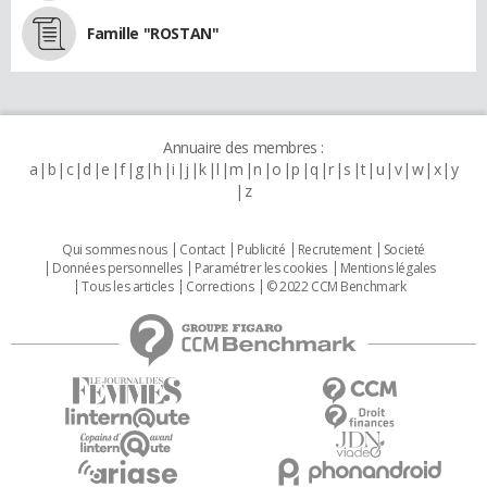
Famille "ROSTAN"
Annuaire des membres :
a
b
c
d
e
f
g
h
i
j
k
l
m
n
o
p
q
r
s
t
u
v
w
x
y
z
Qui sommes nous
Contact
Publicité
Recrutement
Societé
Données personnelles
Paramétrer les cookies
Mentions légales
Tous les articles
Corrections
© 2022 CCM Benchmark