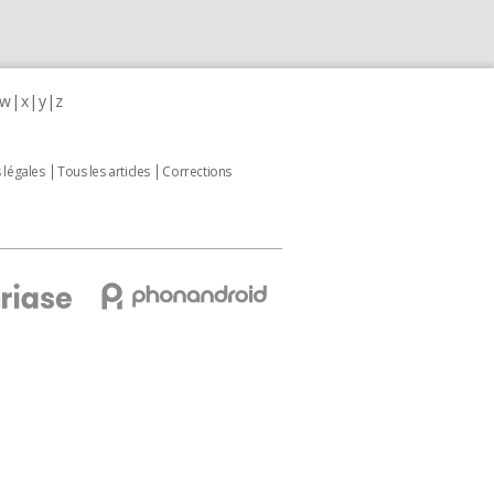
w
x
y
z
 légales
Tous les articles
Corrections