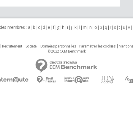
 des membres :
a
b
c
d
e
f
g
h
i
j
k
l
m
n
o
p
q
r
s
t
u
v
Recrutement
Societé
Données personnelles
Paramétrer les cookies
Mentions
© 2022 CCM Benchmark