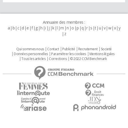
Annuaire des membres :
a
b
c
d
e
f
g
h
i
j
k
l
m
n
o
p
q
r
s
t
u
v
w
x
y
z
Qui sommes nous
Contact
Publicité
Recrutement
Societé
Données personnelles
Paramétrer les cookies
Mentions légales
Tous les articles
Corrections
© 2022 CCM Benchmark