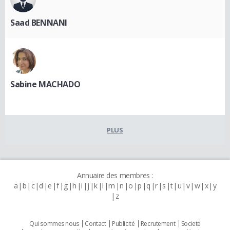
Saad BENNANI
Sabine MACHADO
PLUS
Annuaire des membres :
a
b
c
d
e
f
g
h
i
j
k
l
m
n
o
p
q
r
s
t
u
v
w
x
y
z
Qui sommes nous
Contact
Publicité
Recrutement
Societé