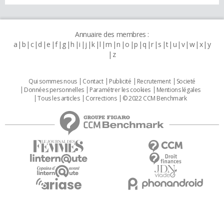
Annuaire des membres :
a
b
c
d
e
f
g
h
i
j
k
l
m
n
o
p
q
r
s
t
u
v
w
x
y
z
Qui sommes nous
Contact
Publicité
Recrutement
Societé
Données personnelles
Paramétrer les cookies
Mentions légales
Tous les articles
Corrections
© 2022 CCM Benchmark