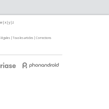
w
x
y
z
 légales
Tous les articles
Corrections