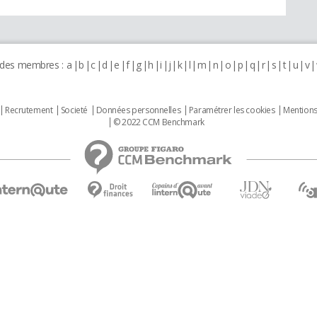
 des membres :
a
b
c
d
e
f
g
h
i
j
k
l
m
n
o
p
q
r
s
t
u
v
Recrutement
Societé
Données personnelles
Paramétrer les cookies
Mentions
© 2022 CCM Benchmark