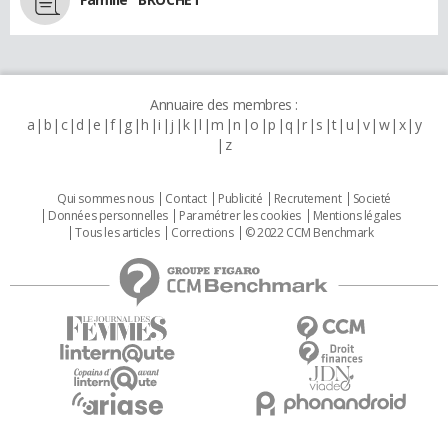
Annuaire des membres :
a
b
c
d
e
f
g
h
i
j
k
l
m
n
o
p
q
r
s
t
u
v
w
x
y
z
Qui sommes nous
Contact
Publicité
Recrutement
Societé
Données personnelles
Paramétrer les cookies
Mentions légales
Tous les articles
Corrections
© 2022 CCM Benchmark