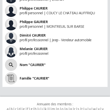
Philippe CAURIER
profil personnel | COUCY LE CHATEAU AUFFRIQU
Philippe GAURIER
profil personnel | MONTREUIL SUR BARSE
Dimitri CAURIER
profil professionnel | Jeep - Vendeur automobile
Melanie CAURIER
profil professionnel
Nom "CAURIER"
Famille "CAURIER"
Annuaire des membres :
a
b
c
d
e
f
g
h
i
j
k
l
m
n
o
p
q
r
s
t
u
v
w
x
y