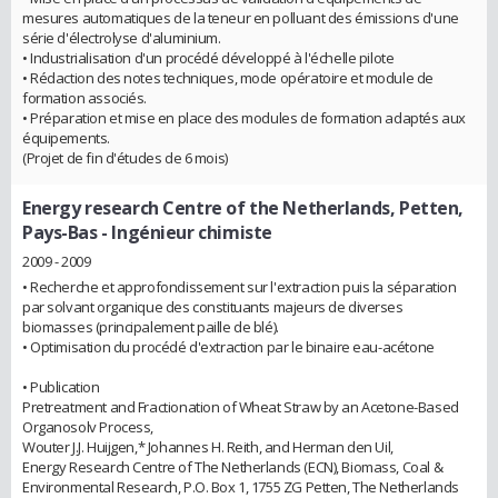
mesures automatiques de la teneur en polluant des émissions d'une
série d'électrolyse d'aluminium.
• Industrialisation d'un procédé développé à l'échelle pilote
• Rédaction des notes techniques, mode opératoire et module de
formation associés.
• Préparation et mise en place des modules de formation adaptés aux
équipements.
(Projet de fin d'études de 6 mois)
Energy research Centre of the Netherlands, Petten,
Pays-Bas
- Ingénieur chimiste
2009 - 2009
• Recherche et approfondissement sur l'extraction puis la séparation
par solvant organique des constituants majeurs de diverses
biomasses (principalement paille de blé).
• Optimisation du procédé d'extraction par le binaire eau-acétone
• Publication
Pretreatment and Fractionation of Wheat Straw by an Acetone-Based
Organosolv Process,
Wouter J.J. Huijgen,* Johannes H. Reith, and Herman den Uil,
Energy Research Centre of The Netherlands (ECN), Biomass, Coal &
Environmental Research, P.O. Box 1, 1755 ZG Petten, The Netherlands