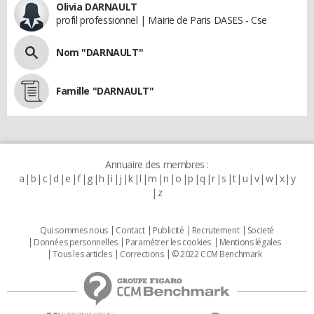
Olivia DARNAULT
profil professionnel | Mairie de Paris DASES - Cse
Nom "DARNAULT"
Famille "DARNAULT"
Annuaire des membres :
a
b
c
d
e
f
g
h
i
j
k
l
m
n
o
p
q
r
s
t
u
v
w
x
y
z
Qui sommes nous
Contact
Publicité
Recrutement
Societé
Données personnelles
Paramétrer les cookies
Mentions légales
Tous les articles
Corrections
© 2022 CCM Benchmark