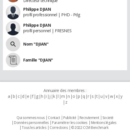
Directeur technique
Philippe DJIAN
profil professionnel | PHD - Pdg
Philippe DJIAN
profil personnel | FRESNES
Nom "DJIAN"
Famille "DJIAN"
Annuaire des membres :
a
b
c
d
e
f
g
h
i
j
k
l
m
n
o
p
q
r
s
t
u
v
w
x
y
z
Qui sommes nous
Contact
Publicité
Recrutement
Societé
Données personnelles
Paramétrer les cookies
Mentions légales
Tous les articles
Corrections
© 2022 CCM Benchmark