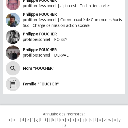
Philippe FOUCHER
profil professionnel | alphatest - Technicien atelier
Philippe FOUCHER
profil professionnel | Communauté de Communes Aunis
Sud - Chargé de mission action sociale
Philippe FOUCHER
profil personnel | POISSY
Philippe FOUCHER
profil personnel | DERVAL
Nom "FOUCHER"
Famille "FOUCHER"
Annuaire des membres :
a
b
c
d
e
f
g
h
i
j
k
l
m
n
o
p
q
r
s
t
u
v
w
x
y
z