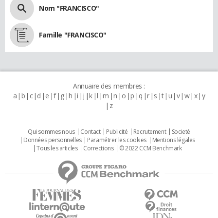
Nom "FRANCISCO"
Famille "FRANCISCO"
Annuaire des membres :
a
b
c
d
e
f
g
h
i
j
k
l
m
n
o
p
q
r
s
t
u
v
w
x
y
z
Qui sommes nous
Contact
Publicité
Recrutement
Societé
Données personnelles
Paramétrer les cookies
Mentions légales
Tous les articles
Corrections
© 2022 CCM Benchmark