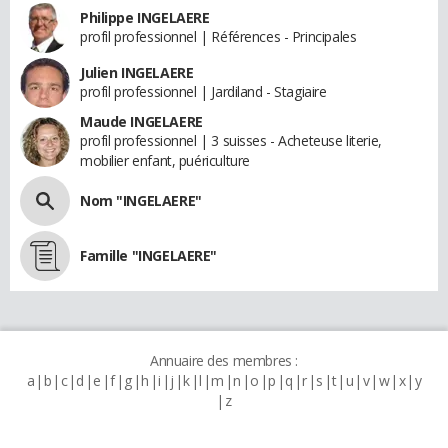
Philippe INGELAERE
profil professionnel | Références - Principales
Julien INGELAERE
profil professionnel | Jardiland - Stagiaire
Maude INGELAERE
profil professionnel | 3 suisses - Acheteuse literie,
mobilier enfant, puériculture
Nom "INGELAERE"
Famille "INGELAERE"
Annuaire des membres :
a
b
c
d
e
f
g
h
i
j
k
l
m
n
o
p
q
r
s
t
u
v
w
x
y
z