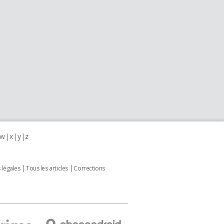
w
x
y
z
 légales
Tous les articles
Corrections