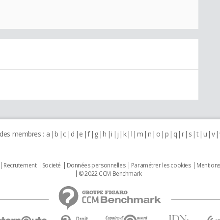
 des membres :
a
b
c
d
e
f
g
h
i
j
k
l
m
n
o
p
q
r
s
t
u
v
Recrutement
Societé
Données personnelles
Paramétrer les cookies
Mentions
© 2022 CCM Benchmark