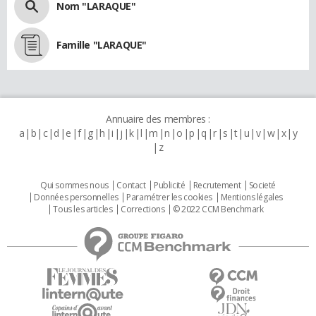
Nom "LARAQUE"
Famille "LARAQUE"
Annuaire des membres :
a
b
c
d
e
f
g
h
i
j
k
l
m
n
o
p
q
r
s
t
u
v
w
x
y
z
Qui sommes nous
Contact
Publicité
Recrutement
Societé
Données personnelles
Paramétrer les cookies
Mentions légales
Tous les articles
Corrections
© 2022 CCM Benchmark