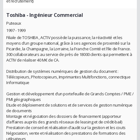
et recrutement)
Toshiba
- Ingénieur Commercial
Puteaux
1997 - 1999
Filiale de TOSHIBA , ACTIV possède la puissance, la réactivité et les
moyens d’un groupe national, grâce à ses agences de proximité sur la
Picardie, la Champagne, la Lorraine, la Franche Comté et l'Ile de France.
300 collaborateurs au service de près de 18000 clients qui permettent à
ACTIV de réaliser 40 M€ de CA.
Distribution de systèmes numériques de gestion du document :
Télécopieurs, Photocopieurs, Imprimantes Multifonctions, connectique
Informatique
Gestion et développement d’un portefeuille de Grands Comptes / PME /
PMI géographiques
Etude et déploiement de solutions et de services de gestion numérique
de documents
Montage et négociation des dossiers de financement (apporteur
d’affaires auprès des grands réseaux de leasing et de crédit-bail)
Prestation de conseil et réalisation d’audit sur la gestion et les couts
Négociation, vente et réalisation des prestations de formations des
utilisateurs