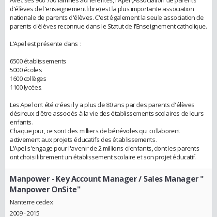
Avec ses 900 700 familles adhérentes, l'Apel (Association de parents
d'élèves de l'enseignement libre) est la plus importante association
nationale de parents d'élèves. C'est également la seule association de
parents d'élèves reconnue dans le Statut de l'Enseignement catholique.
L'Apel est présente dans :
6500 établissements
5000 écoles
1600 collèges
1100 lycées.
Les Apel ont été crées il y a plus de 80 ans par des parents d'élèves
désireux d'être associés à la vie des établissements scolaires de leurs
enfants.
Chaque jour, ce sont des milliers de bénévoles qui collaborent
activement aux projets éducatifs des établissements.
L'Apel s'engage pour l'avenir de 2 millions d'enfants, dont les parents
ont choisi librement un établissement scolaire et son projet éducatif.
Manpower
- Key Account Manager / Sales Manager "
Manpower OnSite"
Nanterre cedex
2009 - 2015