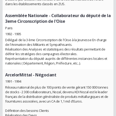
dans les établissements classés en ZUS.
Assemblée Nationale
- Collaborateur du député de la
3eme Circonscription de l'Oise
Paris
1992 - 1995
Délégué de la 3 ème Circonscription de l'Oise à la Jeunesse En charge
de l'Animation des Militants et Sympathisants.
Réalisation des Analyses et statistiques des résultats permettant de
définir les stratégies des campagnes électorales.
Représentation du député auprès de différentes instances locales et
nationales ( Département, Région, Préfecture, etc...).
ArcelorMittal
- Négociant
1991 - 1994
Réseau national de plus de 100 points de vente gérant 150 000 tonnes
de stocks - 2 300 collaborateurs, Nozal, devenu KDI Nozal est le leader
français de la distribution généraliste de produits métallurgiques et de
fournitures associées, avec un CA de 1,1 md d'Euros.
Définition des besoins Clients
Réalisation des Devis