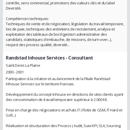
contrôle, sens commercial, promotions des valeurs clés et du label
Diversité.
Compétences techniques:
Techniques de vente et de négociation, législation du travail temporaire,
lois de paie, techniques des entretiens de recrutement, analyse et
exploitation des tableaux de bord (gestion administrative des
candidats, statistiques d'embauche, de missions, de turn-over...),
respect des process qualité, diversité...
Randstad Inhouse Services
- Consultant
Saint Denis La Plaine
2000 - 2001
Participation à la création et au lancement de la Filiale Randstad
Inhouse Services sur le territoire Francais.
Développement du concept Inhouse en directions de sites clients ayant
des consommation de travail temporaire supérieur à 2 000 K€.
Prise en charge des négociations et achats IT ( Flotte de GSM, IT Hard et
Soft...)
Réalisation et structuration des Process ( Audit, Suivi KPI, SLA, Sourcing