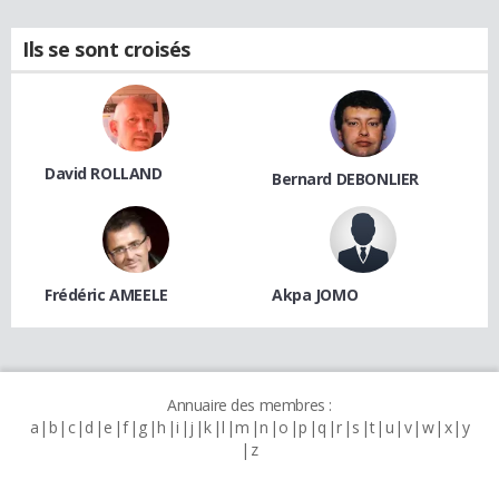
Ils se sont croisés
David ROLLAND
Bernard DEBONLIER
Frédéric AMEELE
Akpa JOMO
Annuaire des membres :
a
b
c
d
e
f
g
h
i
j
k
l
m
n
o
p
q
r
s
t
u
v
w
x
y
z