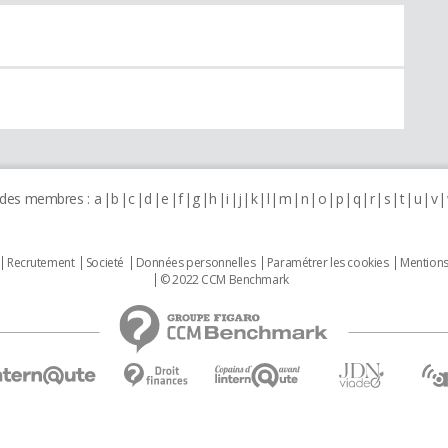
 des membres :
a
b
c
d
e
f
g
h
i
j
k
l
m
n
o
p
q
r
s
t
u
v
Recrutement
Societé
Données personnelles
Paramétrer les cookies
Mentions
© 2022 CCM Benchmark