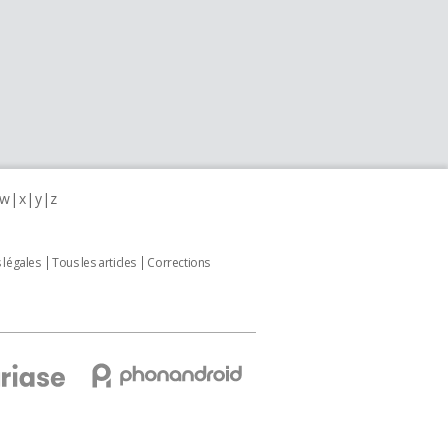
w
x
y
z
 légales
Tous les articles
Corrections