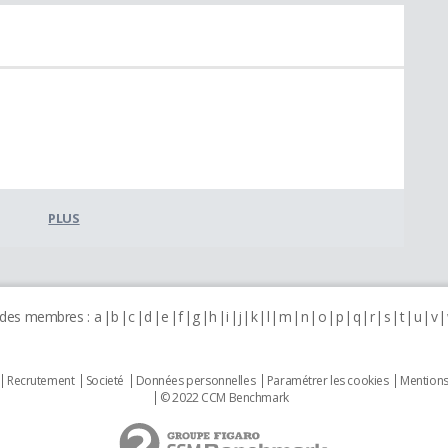
PLUS
 des membres :
a
b
c
d
e
f
g
h
i
j
k
l
m
n
o
p
q
r
s
t
u
v
Recrutement
Societé
Données personnelles
Paramétrer les cookies
Mentions
© 2022 CCM Benchmark