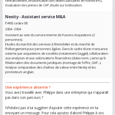
refinancement, revalorisation des dettes bancaires en norme IFRS,
évaluation des primes de CAP, étude sur la titrisation.
Nexity
- Assistant service M&A
PARIS cedex 08
2004 - 2004
Assistant au sein du service interne de Fusions Acquisitions (2
personnes).
Etudes du marché des services à l’immobilier et du marché de
l’hébergement pour personnes âgées. Dans le cadre d’une croissance
externe par acquisitions de sociétés (notamment Saggel), collaboration
aux analyses et aux valorisations financières (data-room...) ainsi qu’à
l’élaboration des documents juridiques (montage de l’offre, GAP...).
Analyse comparative des chaînes de valeur entre Nexity et les
promoteurs anglais
Une expérience absente ?
Vous avez travaillé avec Philippe dans une entreprise qui n'apparaît
pas dans son parcours ?
N'hésitez pas à lui suggérer d'ajouter cette expérience en lui
envoyant un message. Pour cela ajoutez d'abord Philippe à vos