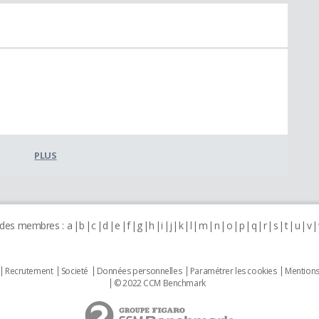
PLUS
 des membres :
a
b
c
d
e
f
g
h
i
j
k
l
m
n
o
p
q
r
s
t
u
v
Recrutement
Societé
Données personnelles
Paramétrer les cookies
Mentions
© 2022 CCM Benchmark