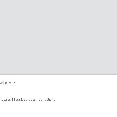
w
x
y
z
 légales
Tous les articles
Corrections