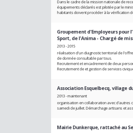
Dans le cadre de la mission nationale de re
équipements déclarés est pilotée par le mini
habitants doivent procéder à la vérification 
Groupement d'Employeurs pour l'I
Sport, de l'Anima
- Chargé de miss
2013 - 2015
réalisation d'un diagnostic territorial de l'of
de donnée consultable par tous.
Recrutement et encadrement de deux personne
Recrutement de et gestion de services civiqu
Association Esquelbecq, village d
2013 - maintenant
organisation en collaboration avec d'autres 
samedi de juillet. Démarchage artisans et as
Mairie Dunkerque, rattaché au Se