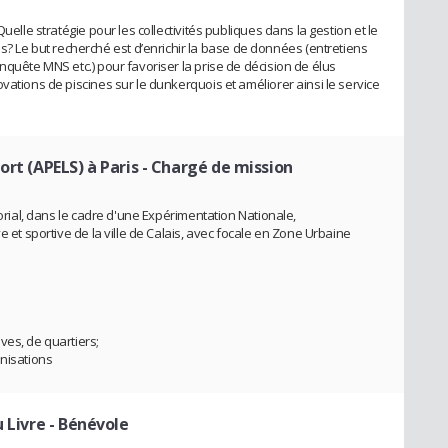
uelle stratégie pour les collectivités publiques dans la gestion et le
Le but recherché est d’enrichir la base de données (entretiens
nquête MNS etc.) pour favoriser la prise de décision de élus
vations de piscines sur le dunkerquois et améliorer ainsi le service
ort (APELS) à Paris
- Chargé de mission
torial, dans le cadre d'une Expérimentation Nationale,
e et sportive de la ville de Calais, avec focale en Zone Urbaine
ves, de quartiers;
onisations
u Livre
- Bénévole