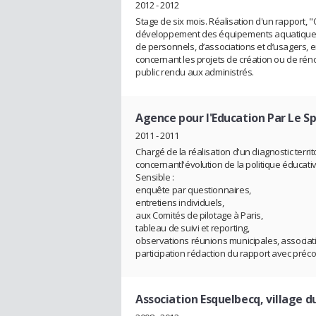
2012 - 2012
Stage de six mois. Réalisation d'un rapport, "Q
développement des équipements aquatiques? 
de personnels, d’associations et d’usagers, e
concernant les projets de création ou de réno
public rendu aux administrés.
Agence pour l'Education Par Le Sp
2011 - 2011
Chargé de la réalisation d'un diagnostic terri
concernantl'évolution de la politique éducativ
Sensible :
enquête par questionnaires,
entretiens individuels,
aux Comités de pilotage à Paris,
tableau de suivi et reporting,
observations réunions municipales, associati
participation rédaction du rapport avec préc
Association Esquelbecq, village d