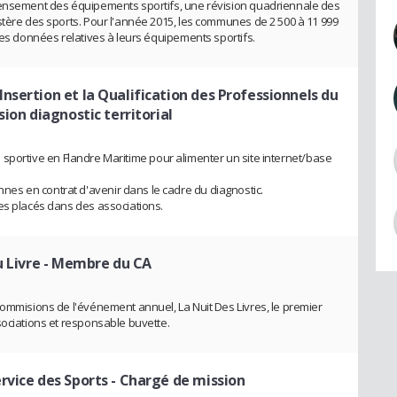
censement des équipements sportifs, une révision quadriennale des
stère des sports. Pour l'année 2015, les communes de 2 500 à 11 999
des données relatives à leurs équipements sportifs.
nsertion et la Qualification des Professionnels du
ion diagnostic territorial
fre sportive en Flandre Maritime pour alimenter un site internet/base
s en contrat d'avenir dans le cadre du diagnostic.
es placés dans des associations.
u Livre
- Membre du CA
commisions de l'événement annuel, La Nuit Des Livres, le premier
sociations et responsable buvette.
rvice des Sports
- Chargé de mission