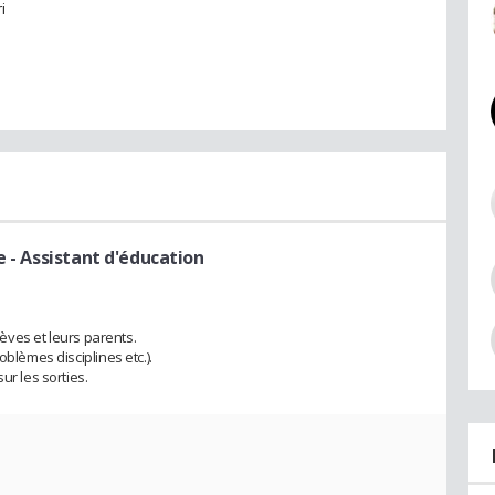
i
e
- Assistant d'éducation
élèves et leurs parents.
oblèmes disciplines etc.).
ur les sorties.