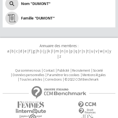
Nom "DUMONT"
Famille "DUMONT"
Annuaire des membres :
a
b
c
d
e
f
g
h
i
j
k
l
m
n
o
p
q
r
s
t
u
v
w
x
y
z
Qui sommes nous
Contact
Publicité
Recrutement
Societé
Données personnelles
Paramétrer les cookies
Mentions légales
Tous les articles
Corrections
© 2022 CCM Benchmark