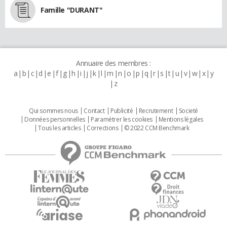
Famille "DURANT"
Annuaire des membres :
a
b
c
d
e
f
g
h
i
j
k
l
m
n
o
p
q
r
s
t
u
v
w
x
y
z
Qui sommes nous
Contact
Publicité
Recrutement
Societé
Données personnelles
Paramétrer les cookies
Mentions légales
Tous les articles
Corrections
© 2022 CCM Benchmark